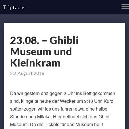
T
Triptacle
N
23.08.
23.08. – Ghibli
–
Ghibli
Museum und
Museum
und
Kleinkram
Kleinkram
23. August 2018
Da wir gestern erst gegen 2 Uhr ins Bett gekommen
sind, klingelte heute der Wecker um 9:40 Uhr. Kurz
später zogen wir los uns fuhren etwa eine halbe
Stunde nach Mitaka. Hier befindet sich das Ghibli
Museum. Da die Tickets für das Museum heiß