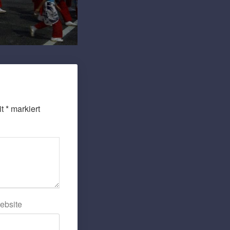
it
*
markiert
ebsite