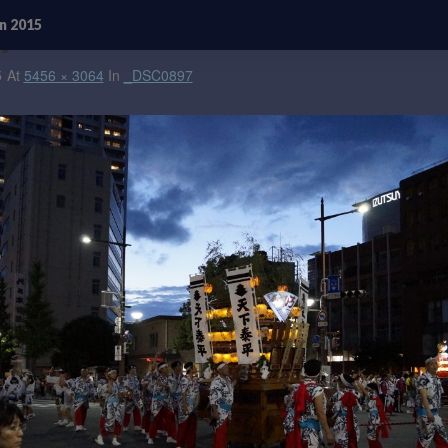
n 2015
7
5
At
5456 × 3064
In
_DSC0897