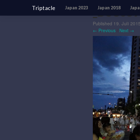
Triptacle
Japan 2023
Japan 2018
Japa
_DSC089
Published
19. Juli 201
← Previous
/
Next →