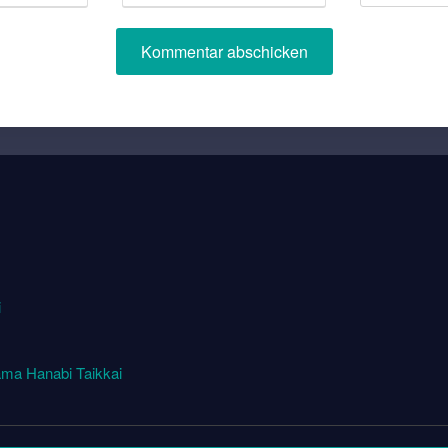
i
ma Hanabi Taikkai