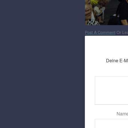
Post A Comment
Or Lea
Deine E-Mai
Nam