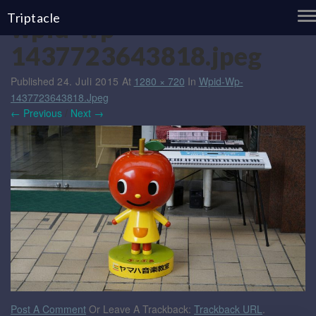
T
Triptacle
wpid-wp-
N
1437723643818.jpeg
Published
24. Juli 2015
At
1280 × 720
In
Wpid-Wp-
1437723643818.jpeg
← Previous
/
Next →
Post A Comment
Or Leave A Trackback:
Trackback URL
.