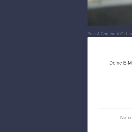
Post A Comment
Or Lea
Deine E-Mai
Nam