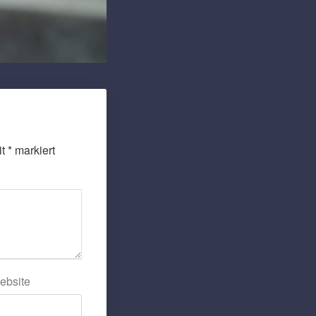
it
*
markiert
ebsite