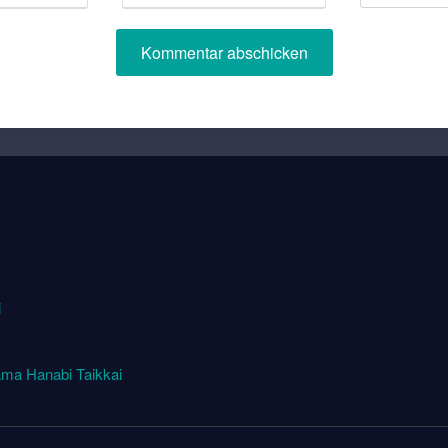
i
ma Hanabi Taikkai