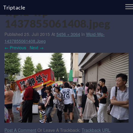
T
Triptacle
wpid-wp-
N
1437855061408.jpeg
Published
25. Juli 2015
At
5456 × 3064
In
Wpid-Wp-
1437855061408.jpeg
← Previous
/
Next →
Post A Comment
Or Leave A Trackback:
Trackback URL
.