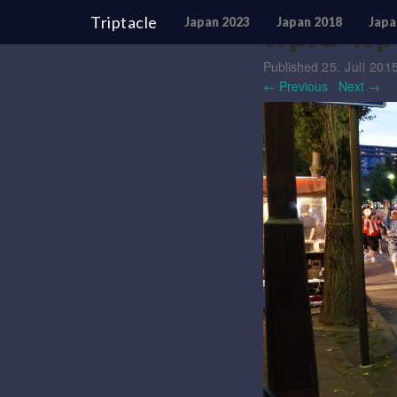
Triptacle
Japan 2023
Japan 2018
Japa
wpid-wp
Published
25. Juli 201
← Previous
/
Next →