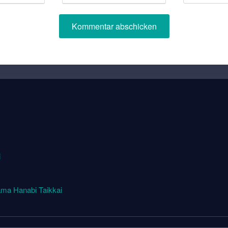
i
ma Hanabi Taikkai