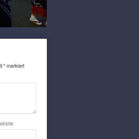
it
*
markiert
ebsite