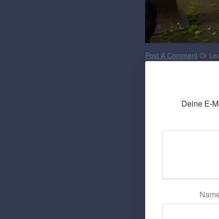
Post A Comment
Or Lea
Deine E-Mai
Nam