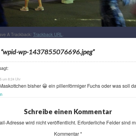
ve A Trackback:
Trackback URL
.
o “wpid-wp-1437855076696.jpeg”
sagt:
15 um 8:24 Uhr
Maskottchen bisher 😀 ein pillenförmiger Fuchs oder was soll d
en
Schreibe einen Kommentar
l-Adresse wird nicht veröffentlicht.
Erforderliche Felder sind m
Kommentar
*