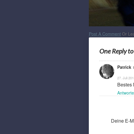
Post A Comment
Or Lea
One Reply t
Patrick
27. Juli 20
Bestes 
Antwort
Deine E-Mai