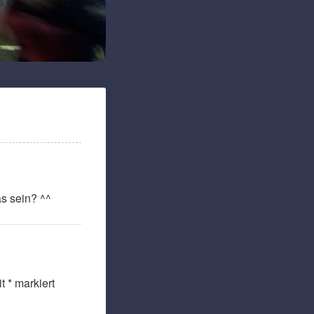
as sein? ^^
it
*
markiert