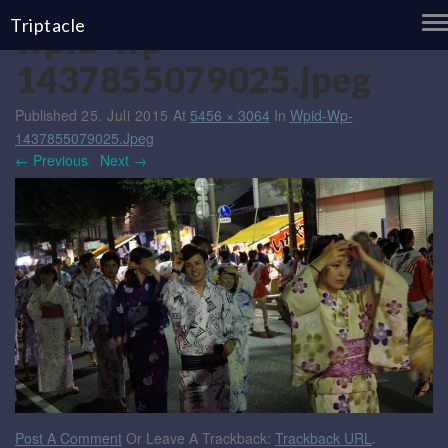
T
Triptacle
wpid-wp-
N
1437855079025.jpeg
Published
25. Juli 2015
At
5456 × 3064
In
Wpid-Wp-
1437855079025.jpeg
← Previous
/
Next →
Post A Comment
Or Leave A Trackback:
Trackback URL
.