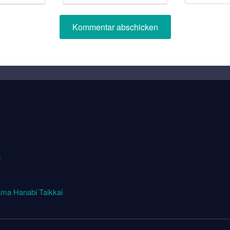
i
ma Hanabi Taikkai