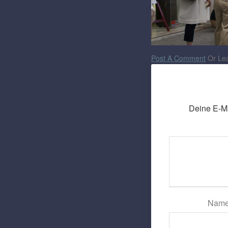
Post A Comment
Or Lea
Deine E-Mai
Nam