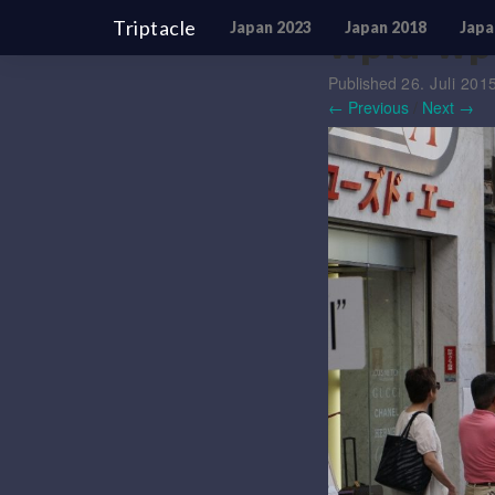
Triptacle
Japan 2023
Japan 2018
Japa
wpid-wp
Published
26. Juli 201
← Previous
/
Next →