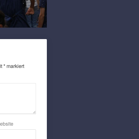
it
*
markiert
ebsite