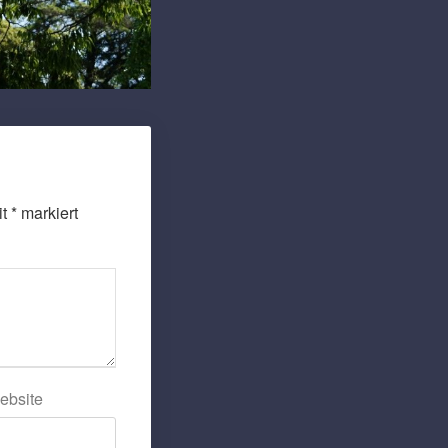
it
*
markiert
ebsite