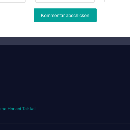
i
ma Hanabi Taikkai