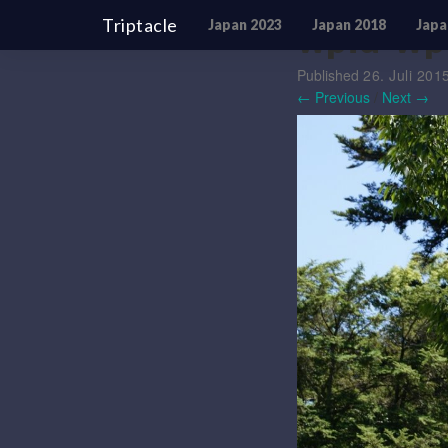
Triptacle
Japan 2023
Japan 2018
Japa
wpid-wp
Published
26. Juli 201
← Previous
/
Next →