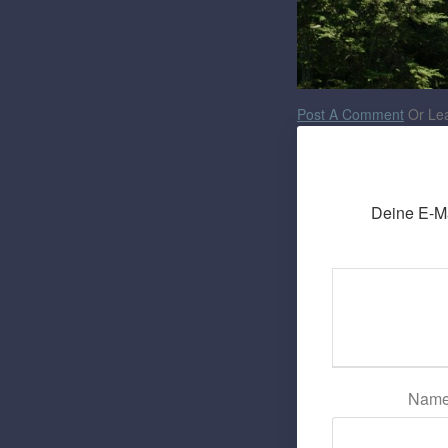
Post A Comment
Or Lea
Deine E-Mai
Nam