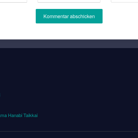
i
ma Hanabi Taikkai