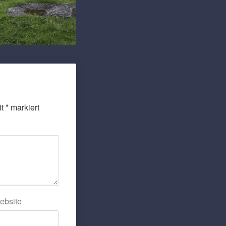
it
*
markiert
ebsite