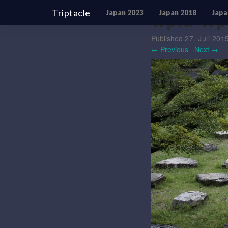
Triptacle
Japan 2023
Japan 2018
Japa
wpid-wp
Published
27. Juli 201
← Previous
/
Next →