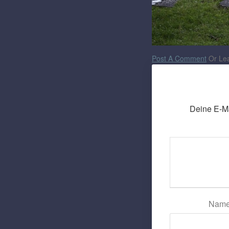
Post A Comment
Or Lea
Deine E-Mai
Nam