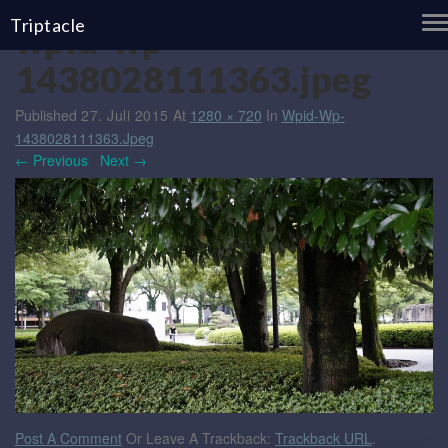
T
Triptacle
wpid-wp-
N
1438028111363.jpeg
Published
27. Juli 2015
At
1280 × 720
In
Wpid-Wp-
1438028111363.jpeg
← Previous
/
Next →
Post A Comment
Or Leave A Trackback:
Trackback URL
.