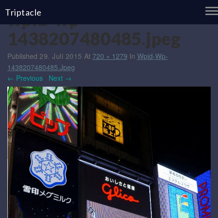
T
Triptacle
wpid-wp-
N
1438207480485.jpeg
Published
29. Juli 2015
At
720 × 1279
In
Wpid-Wp-
1438207480485.jpeg
← Previous
/
Next →