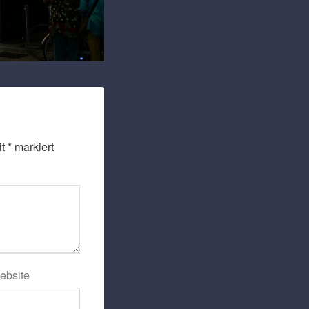
it
*
markiert
ebsite