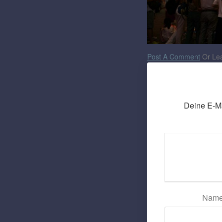
Post A Comment
Or Lea
Deine E-Mai
Nam