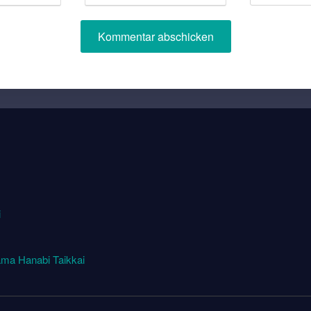
i
ma Hanabi Taikkai