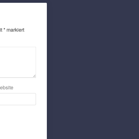
it
*
markiert
ebsite