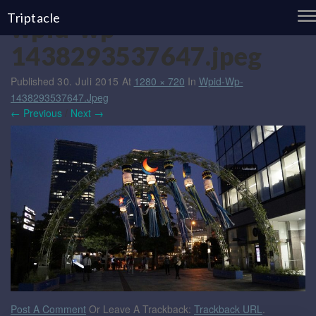
T
Triptacle
wpid-wp-
N
1438293537647.jpeg
Published
30. Juli 2015
At
1280 × 720
In
Wpid-Wp-
1438293537647.jpeg
← Previous
/
Next →
Post A Comment
Or Leave A Trackback:
Trackback URL
.