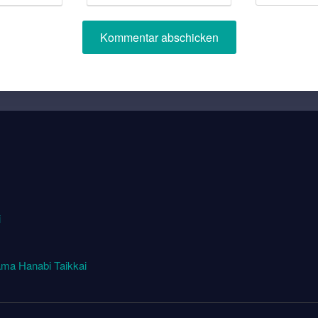
i
ma Hanabi Taikkai