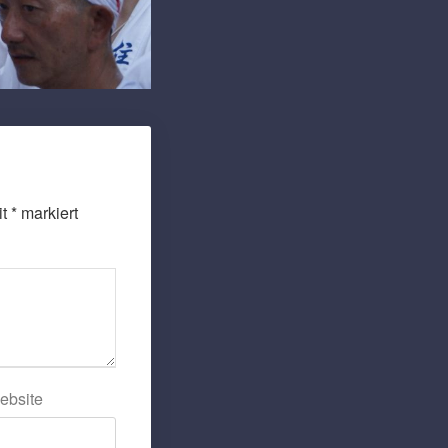
it
*
markiert
ebsite