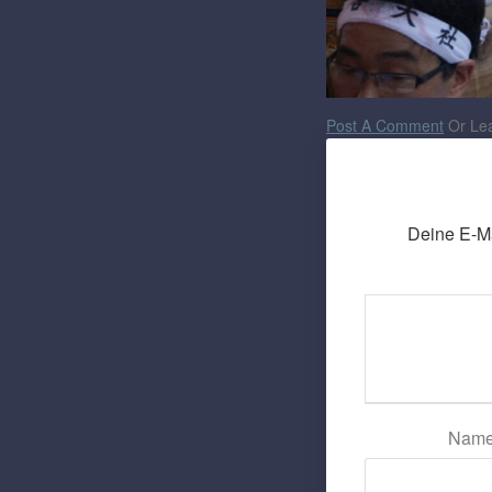
Post A Comment
Or Lea
Deine E-Mai
Nam