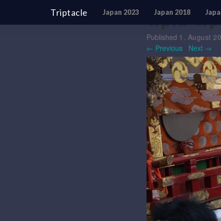
Triptacle
Japan 2023
Japan 2018
Japa
wpid-wp
Published
1. August 2
← Previous
/
Next →