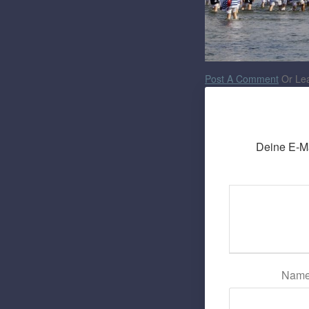
Post A Comment
Or Lea
Deine E-Mai
Nam