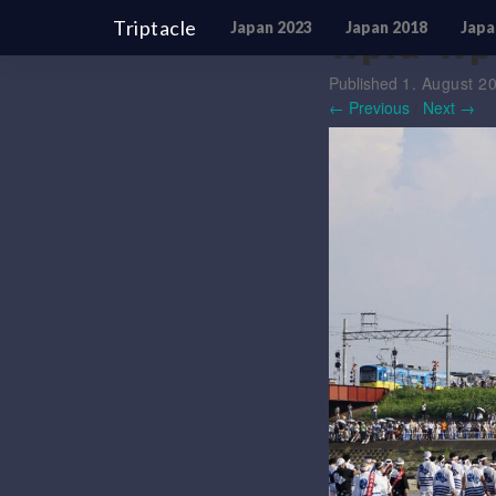
Triptacle
Japan 2023
Japan 2018
Japa
wpid-wp
Published
1. August 2
← Previous
/
Next →