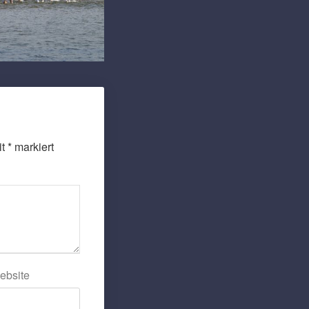
it
*
markiert
ebsite