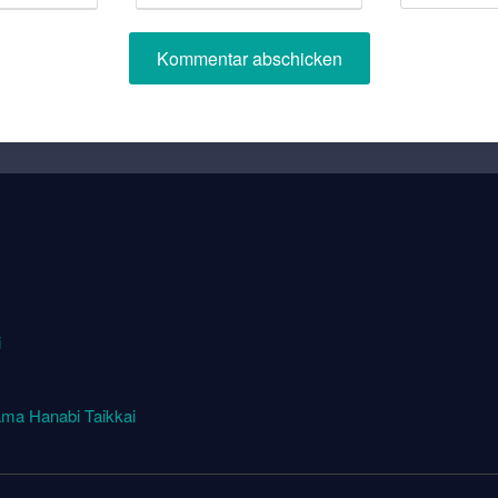
i
ma Hanabi Taikkai