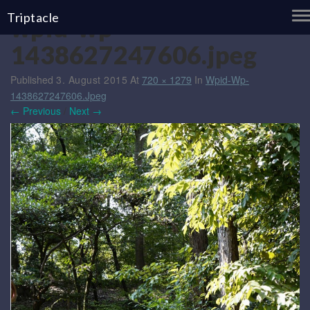
T
Triptacle
wpid-wp-
N
1438627247606.jpeg
Published
3. August 2015
At
720 × 1279
In
Wpid-Wp-
1438627247606.jpeg
← Previous
/
Next →