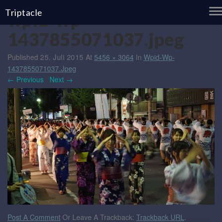
T
Triptacle
wpid-wp-
N
1437855071037.jpeg
Published
25. Juli 2015
At
5456 × 3064
In
Wpid-Wp-
1437855071037.jpeg
← Previous
/
Next →
Post A Comment
Or Leave A Trackback:
Trackback URL
.