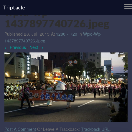
T
Triptacle
wpid-wp-
N
1437897740726.jpeg
Published
26. Juli 2015
At
1280 × 720
In
Wpid-Wp-
1437897740726.jpeg
← Previous
/
Next →
Post A Comment
Or Leave A Trackback:
Trackback URL
.