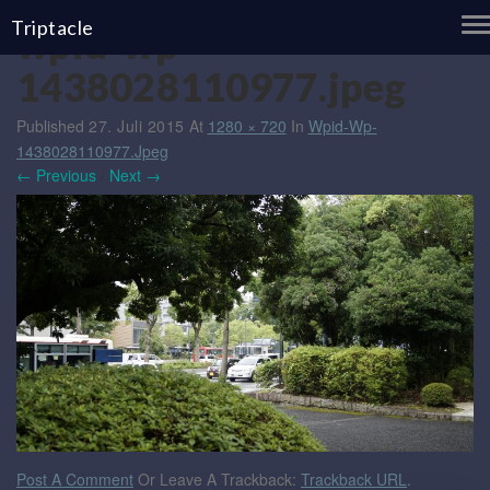
T
Triptacle
wpid-wp-
N
1438028110977.jpeg
Published
27. Juli 2015
At
1280 × 720
In
Wpid-Wp-
1438028110977.jpeg
← Previous
/
Next →
Post A Comment
Or Leave A Trackback:
Trackback URL
.