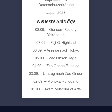
Datenschutzerkärung
Japan 2023
Neueste Beiträge
08.09. – Gundam Factory
Yokohama
07.09. – Fuji-Q-Highland
06.09. – Anreise nach Tokyo
05.09. – Zao Onsen Tag 2
04.09. – Zao Onsen Ruhetag
03.09. – Umzug nach Zao Onsen
02.09. – Morioka Rundgang
01.09. – Iwate Museum of Arts