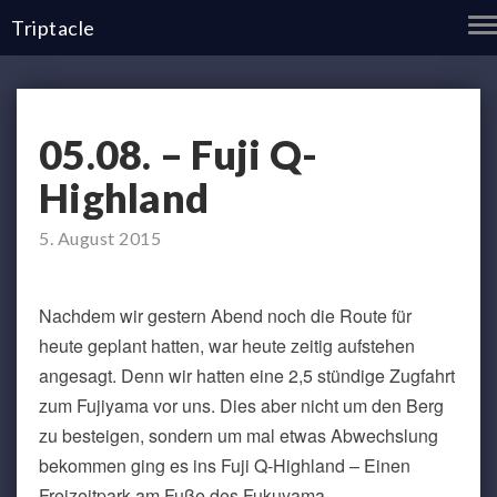
T
Triptacle
N
05.08.
05.08. – Fuji Q-
–
Fuji
Highland
Q-
Highland
5. August 2015
Nachdem wir gestern Abend noch die Route für
heute geplant hatten, war heute zeitig aufstehen
angesagt. Denn wir hatten eine 2,5 stündige Zugfahrt
zum Fujiyama vor uns. Dies aber nicht um den Berg
zu besteigen, sondern um mal etwas Abwechslung
bekommen ging es ins Fuji Q-Highland – Einen
Freizeitpark am Fuße des Fukuyama.