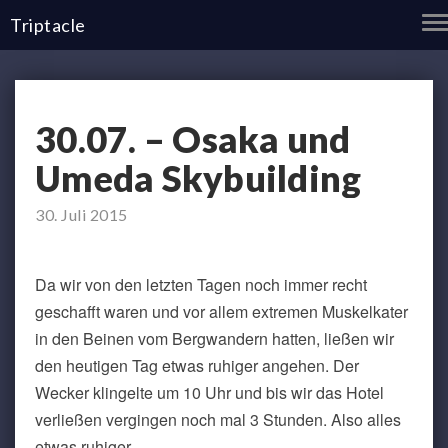
T
Triptacle
N
30.07.
30.07. – Osaka und
–
Osaka
Umeda Skybuilding
und
Umeda
Skybuilding
30. Juli 2015
Da wir von den letzten Tagen noch immer recht
geschafft waren und vor allem extremen Muskelkater
in den Beinen vom Bergwandern hatten, ließen wir
den heutigen Tag etwas ruhiger angehen. Der
Wecker klingelte um 10 Uhr und bis wir das Hotel
verließen vergingen noch mal 3 Stunden. Also alles
etwas ruhiger.