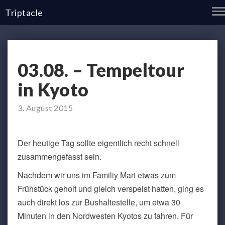
T
Triptacle
N
03.08.
03.08. – Tempeltour
–
Tempeltour
in Kyoto
in
Kyoto
3. August 2015
Der heutige Tag sollte eigentlich recht schnell
zusammengefasst sein.
Nachdem wir uns im Familiy Mart etwas zum
Frühstück geholt und gleich verspeist hatten, ging es
auch direkt los zur Bushaltestelle, um etwa 30
Minuten in den Nordwesten Kyotos zu fahren. Für