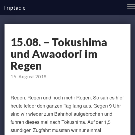
T
Triptacle
N
15.08.
15.08. – Tokushima
–
Tokushima
und Awaodori im
und
Awaodori
Regen
im
Regen
15. August 2018
Regen, Regen und noch mehr Regen. So sah es hier
heute leider den ganzen Tag lang aus. Gegen 9 Uhr
sind wir wieder zum Bahnhof aufgebrochen und
fuhren dieses mal nach Tokushima. Auf der 1,5
stündigen Zugfahrt mussten wir nur einmal