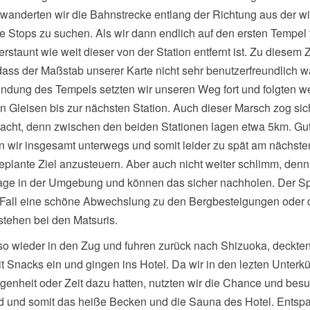
nderten wir die Bahnstrecke entlang der Richtung aus der 
e Stops zu suchen. Als wir dann endlich auf den ersten Tempel 
erstaunt wie weit dieser von der Station entfernt ist. Zu diesem 
 dass der Maßstab unserer Karte nicht sehr benutzerfreundlich w
ndung des Tempels setzten wir unseren Weg fort und folgten we
n Gleisen bis zur nächsten Station. Auch dieser Marsch zog sic
acht, denn zwischen den beiden Stationen lagen etwa 5km. Gu
 wir insgesamt unterwegs und somit leider zu spät am nächst
plante Ziel anzusteuern. Aber auch nicht weiter schlimm, denn 
age in der Umgebung und können das sicher nachholen. Der S
 Fall eine schöne Abwechslung zu den Bergbesteigungen oder
 stehen bei den Matsuris.
lso wieder in den Zug und fuhren zurück nach Shizuoka, deckte
t Snacks ein und gingen ins Hotel. Da wir in den lezten Unterk
egenheit oder Zeit dazu hatten, nutzten wir die Chance und bes
ad und somit das heiße Becken und die Sauna des Hotel. Entspa