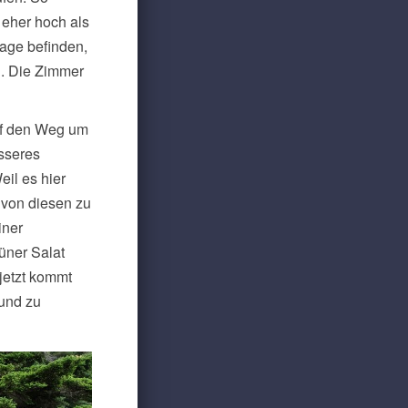
 eher hoch als
tage befinden,
n. Die Zimmer
auf den Weg um
sseres
il es hier
n von diesen zu
iner
üner Salat
jetzt kommt
und zu