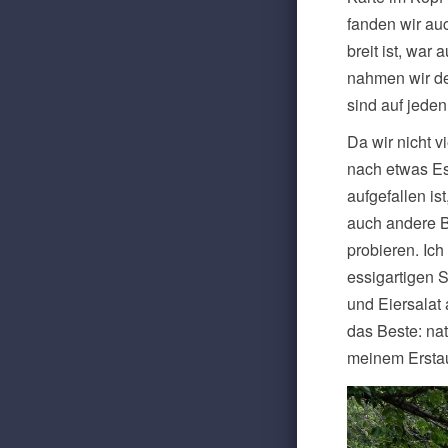
fanden wir au
breit ist, war
nahmen wir de
sind auf jeden
Da wir nicht 
nach etwas Es
aufgefallen i
auch andere Bu
probieren. Ich
essigartigen 
und Eiersalat
das Beste: na
meinem Erstau