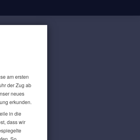
ise am ersten
uhr der Zug ab
unser neues
bung erkunden.
ile in die
st, dass wir
espiegelte
ufen. So