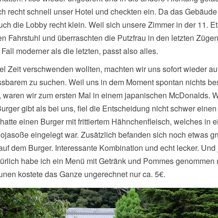
ch recht schnell unser Hotel und checkten ein. Da das Gebäude
 auch die Lobby recht klein. Weil sich unsere Zimmer in der 11. E
n Fahrstuhl und überraschten die Putzfrau in den letzten Züge
 Fall moderner als die letzten, passt also alles.
viel Zeit verschwenden wollten, machten wir uns sofort wieder 
sbarem zu suchen. Weil uns in dem Moment spontan nichts be
st, waren wir zum ersten Mal in einem japanischen McDonalds. We
rger gibt als bei uns, fiel die Entscheidung nicht schwer eine
 hatte einen Burger mit frittiertem Hähnchenfleisch, welches in e
Sojasoße eingelegt war. Zusätzlich befanden sich noch etwas gr
 auf dem Burger. Interessante Kombination und echt lecker. Und 
türlich habe ich ein Menü mit Getränk und Pommes genommen 
nen kostete das Ganze ungerechnet nur ca. 5€.