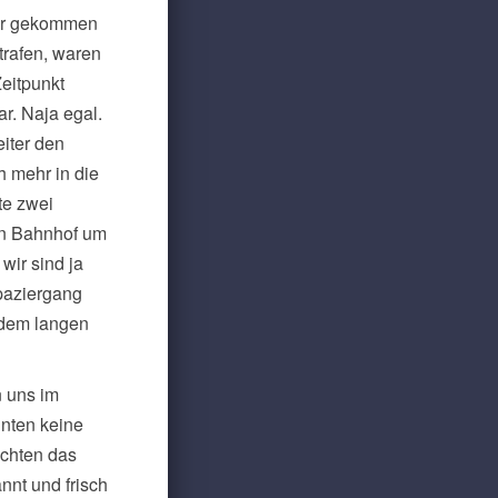
wir gekommen
trafen, waren
Zeitpunkt
ar. Naja egal.
iter den
h mehr in die
te zwei
en Bahnhof um
wir sind ja
paziergang
 dem langen
n uns im
ünten keine
uchten das
nnt und frisch