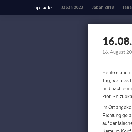
Triptacle
Japan 2023
Japan 2018
Japa
16.08
16. August 2
Heute stand m
Tag, war das 
und nach einm
Ziel: Shizuok
Im Ort angeko
Richtung gelau
auf der falsc
Karte im Kopf