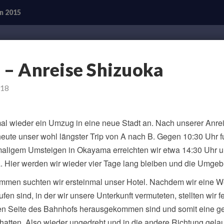
n 2015
16.08.
. – Anreise Shizuoka
–
Anreise
Shizuoka
018
al wieder ein Umzug in eine neue Stadt an. Nach unserer Anre
heute unser wohl längster Trip von A nach B. Gegen 10:30 Uhr f
aligem Umsteigen in Okayama erreichten wir etwa 14:30 Uhr 
a. Hier werden wir wieder vier Tage lang bleiben und die Umge
mmen suchten wir ersteinmal unser Hotel. Nachdem wir eine We
fen sind, in der wir unsere Unterkunft vermuteten, stellten wir fe
hen Seite des Bahnhofs herausgekommen sind und somit eine g
 hatten. Also wieder ungedreht und in die andere Richtung gela