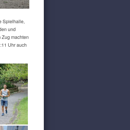
 Spielhalle,
nden und
m Zug machten
9:11 Uhr auch