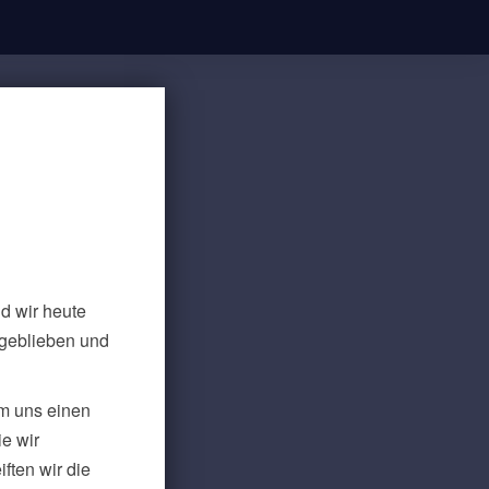
nd wir heute
ngeblieben und
m uns einen
e wir
ften wir die