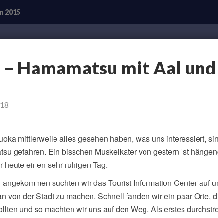
n 2015
19.08.
. – Hamamatsu mit Aal und
–
Hamamatsu
mit
Aal
und
018
so
uoka mittlerweile alles gesehen haben, was uns interessiert, si
u gefahren. Ein bisschen Muskelkater von gestern ist hänge
r heute einen sehr ruhigen Tag.
angekommen suchten wir das Tourist Information Center auf u
n von der Stadt zu machen. Schnell fanden wir ein paar Orte, di
llten und so machten wir uns auf den Weg. Als erstes durchstrei