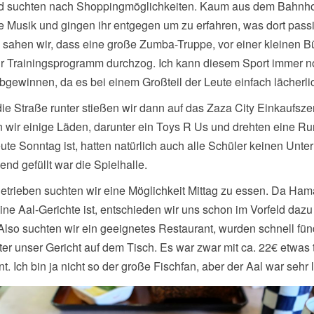
 suchten nach Shoppingmöglichkeiten. Kaum aus dem Bahnhof
e Musik und gingen ihr entgegen um zu erfahren, was dort passie
 sahen wir, dass eine große Zumba-Truppe, vor einer kleinen B
ihr Trainingsprogramm durchzog. Ich kann diesem Sport immer n
bgewinnen, da es bei einem Großteil der Leute einfach lächerli
ie Straße runter stießen wir dann auf das Zaza City Einkaufsze
wir einige Läden, darunter ein Toys R Us und drehten eine Ru
te Sonntag ist, hatten natürlich auch alle Schüler keinen Unter
nd gefüllt war die Spielhalle.
trieben suchten wir eine Möglichkeit Mittag zu essen. Da Ha
ine Aal-Gerichte ist, entschieden wir uns schon im Vorfeld daz
Also suchten wir ein geeignetes Restaurant, wurden schnell fün
ter unser Gericht auf dem Tisch. Es war zwar mit ca. 22€ etwas 
nt. Ich bin ja nicht so der große Fischfan, aber der Aal war sehr 