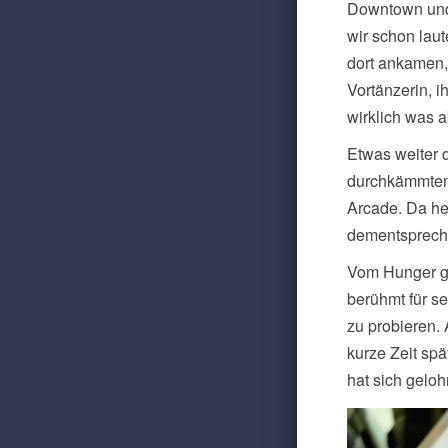
Downtown und
wir schon laut
dort ankamen,
Vortänzerin, 
wirklich was a
Etwas weiter d
durchkämmten 
Arcade. Da heu
dementspreche
Vom Hunger ge
berühmt für se
zu probieren. 
kurze Zeit spä
hat sich geloh