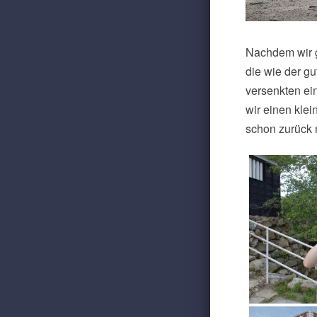
Nachdem wir ge
die wie der gu
versenkten e
wir einen kle
schon zurück 