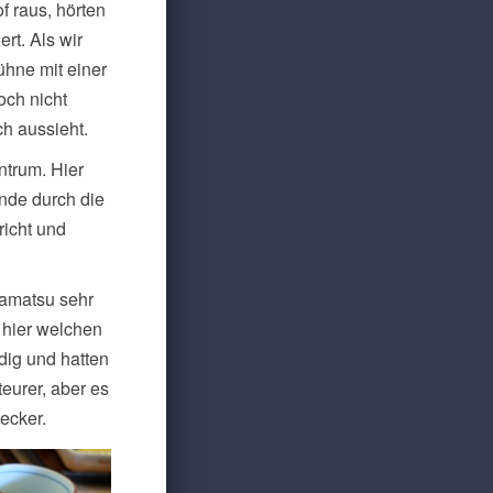
 raus, hörten
rt. Als wir
ühne mit einer
och nicht
ch aussieht.
ntrum. Hier
nde durch die
richt und
mamatsu sehr
u hier welchen
dig und hatten
teurer, aber es
lecker.