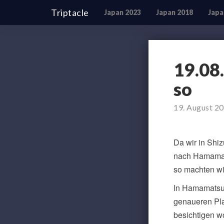
Triptacle
Japan 2023
Japan 2018
Japa
19.08
so
19. August 2
Da wir in Shiz
nach Hamamats
so machten wi
In Hamamatsu 
genaueren Pla
besichtigen wo