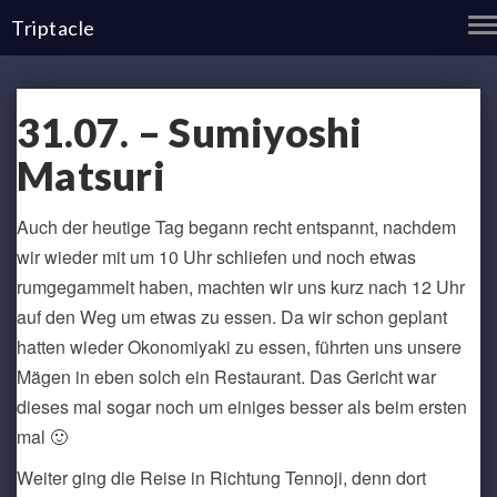
T
Triptacle
N
31.07.
31.07. – Sumiyoshi
–
Sumiyoshi
Matsuri
Matsuri
Auch der heutige Tag begann recht entspannt, nachdem
wir wieder mit um 10 Uhr schliefen und noch etwas
rumgegammelt haben, machten wir uns kurz nach 12 Uhr
auf den Weg um etwas zu essen. Da wir schon geplant
hatten wieder Okonomiyaki zu essen, führten uns unsere
Mägen in eben solch ein Restaurant. Das Gericht war
dieses mal sogar noch um einiges besser als beim ersten
mal 🙂
Weiter ging die Reise in Richtung Tennoji, denn dort