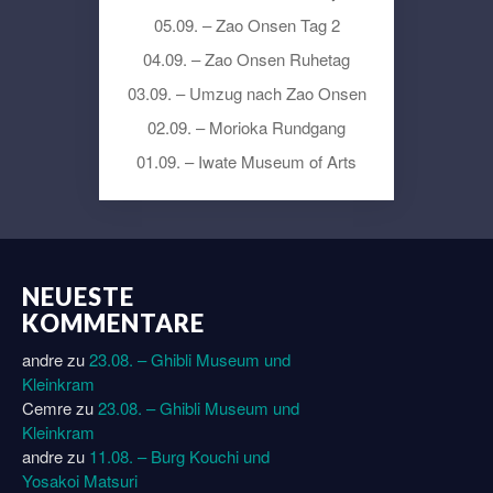
05.09. – Zao Onsen Tag 2
04.09. – Zao Onsen Ruhetag
03.09. – Umzug nach Zao Onsen
02.09. – Morioka Rundgang
01.09. – Iwate Museum of Arts
NEUESTE
KOMMENTARE
andre
zu
23.08. – Ghibli Museum und
Kleinkram
Cemre
zu
23.08. – Ghibli Museum und
Kleinkram
andre
zu
11.08. – Burg Kouchi und
Yosakoi Matsuri